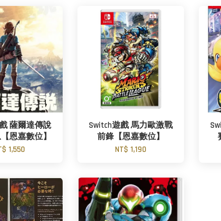
h遊戲 薩爾達傳說
Switch遊戲 馬力歐激戰
S
息【恩嘉數位】
前鋒【恩嘉數位】
T$ 1,550
NT$ 1,190