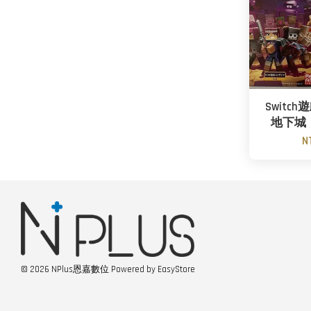
Switc
地下城
N
© 2026 NPlus恩嘉數位 Powered by
EasyStore