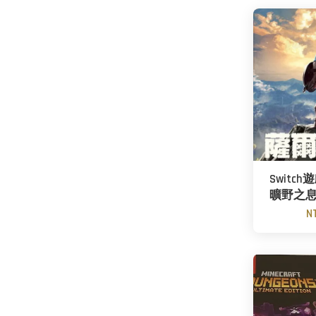
Switc
曠野之
N