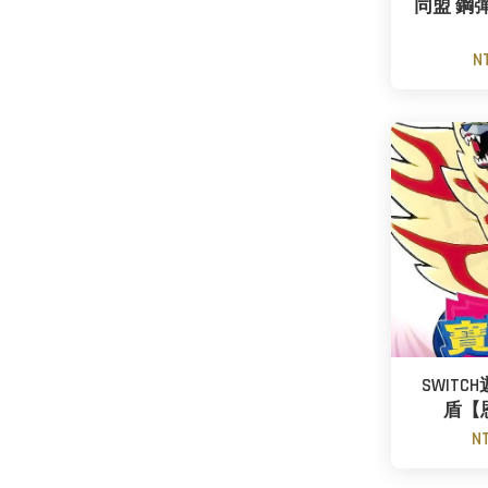
同盟 鋼
N
SWIT
盾【
N