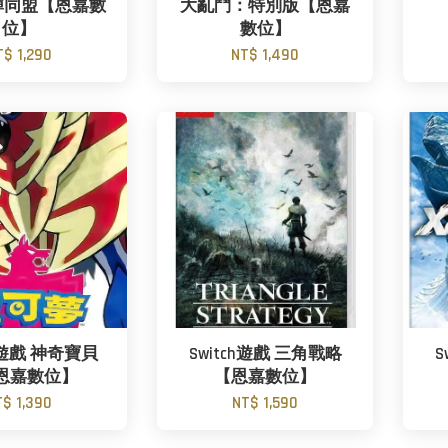
彈同盟【恩嘉數
大亂鬥：特別版【恩嘉
位】
數位】
T$ 1,290
NT$ 1,490
CH遊戲 神奇寶貝
Switch遊戲 三角戰略
S
恩嘉數位】
【恩嘉數位】
T$ 1,390
NT$ 1,590