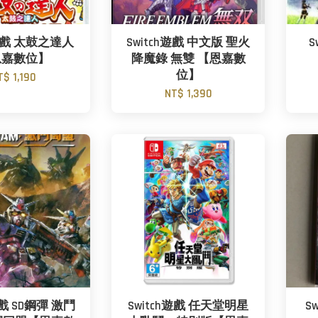
h遊戲 太鼓之達人
Switch遊戲 中文版 聖火
S
恩嘉數位】
降魔錄 無雙 【恩嘉數
位】
T$ 1,190
NT$ 1,390
遊戲 SD鋼彈 激鬥
Switch遊戲 任天堂明星
S