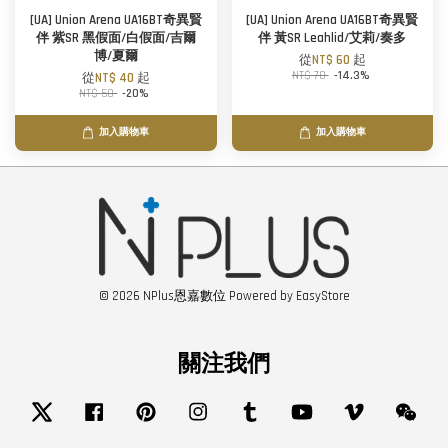
[UA] Union Arena UA16BT奇異賢
[UA] Union Arena UA16BT奇異賢
伴 紫SR 黑假面/白假面/吉爾
伴 黃SR Leahlid/艾莉/奏多
博/夏爾
從
NT$ 60
起
NT$ 70
-14.3%
從
NT$ 40
起
NT$ 50
-20%
加入購物車
加入購物車
© 2026 NPlus恩嘉數位 Powered by
EasyStore
關注我們
Twitter
Facebook
Pinterest
Instagram
Tumblr
YouTube
Vimeo
Wech