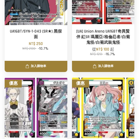
UA16BT/SYN-1-043 (SR★) 黑假
[UA] Union Arena UA16BT奇異賢
面
伴 紅SR 瑪麗亞/格倫忍者/白菊
鬼怪/白菊武裝鬼怪
NT$ 250
NT$ 280
-10.7%
從
NT$ 100
起
NT$ 120
-16.7%
加入購物車
加入購物車
優惠
優惠