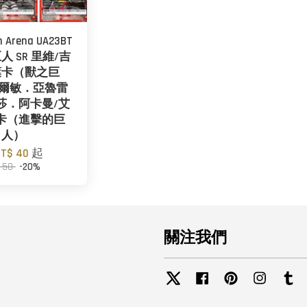
n Arena UA23BT
 SR 里維/吉
葉卡（獸之巨
阿爾敏．亞魯雷
莎．阿卡曼/艾
卡（進擊的巨
人）
NT$ 40
起
 50
-20%
關注我們
Twitter
Facebook
Pinterest
Instagra
Tu