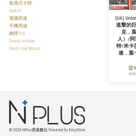
集換式卡牌
Switch
[UA] Unio
電腦周邊
進擊的巨人
手機周邊
克．
鋼彈TCG
人）/
Grand Archive
特/米卡
Flesh and Blood
連．葉
從
NT$
© 2026 NPlus恩嘉數位 Powered by
EasyStore