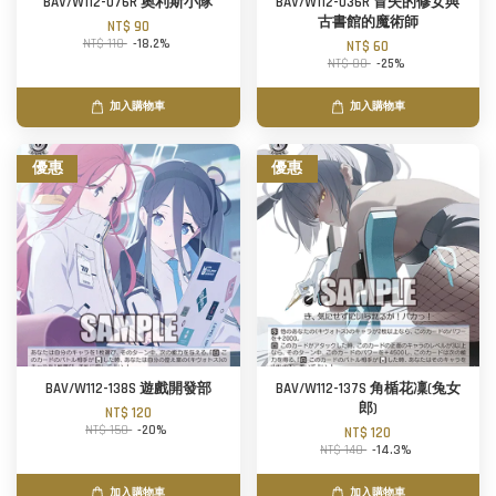
BAV/W112-076R 奧利斯小隊
BAV/W112-036R 冒失的修女與
古書館的魔術師
NT$ 90
NT$ 110
-18.2%
NT$ 60
NT$ 80
-25%
加入購物車
加入購物車
優惠
優惠
BAV/W112-138S 遊戲開發部
BAV/W112-137S 角楯花凜(兔女
郎)
NT$ 120
NT$ 150
-20%
NT$ 120
NT$ 140
-14.3%
加入購物車
加入購物車