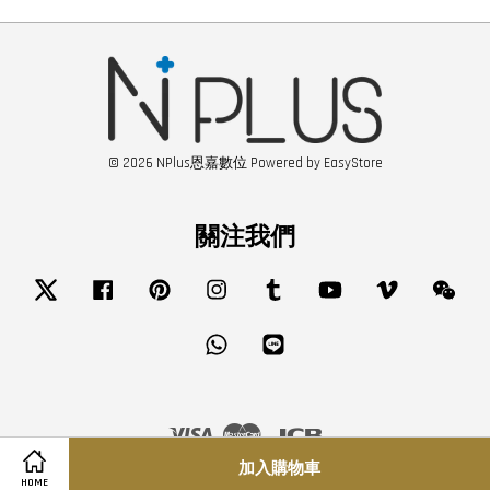
© 2026 NPlus恩嘉數位 Powered by
EasyStore
關注我們
Twitter
Facebook
Pinterest
Instagram
Tumblr
YouTube
Vimeo
Wech
Whatsapp
Line
Visa
Master
JCB
加入購物車
HOME
服務條款
|
隱私政策
|
退款政策