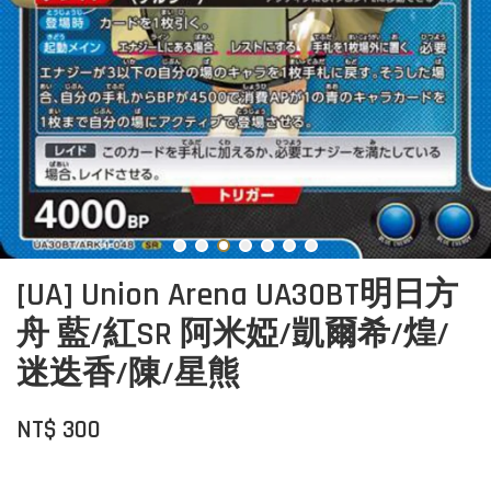
[UA] Union Arena UA30BT明日方
舟 藍/紅SR 阿米婭/凱爾希/煌/
迷迭香/陳/星熊
NT$ 300