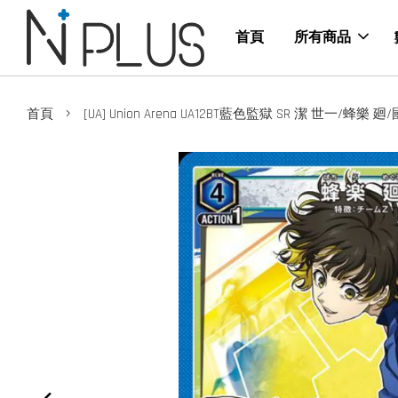
首頁
所有商品
›
首頁
[UA] Union Arena UA12BT藍色監獄 SR 潔 世一/蜂樂