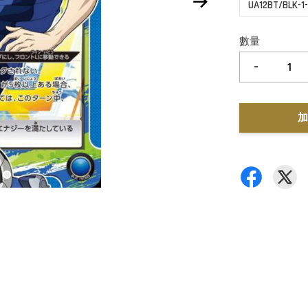
UA12BT/BLK-1
數量
-
加