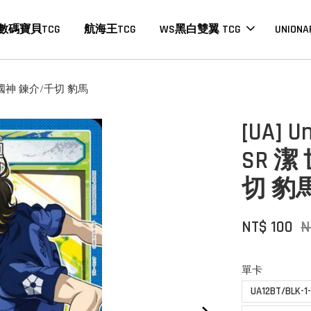
數碼寶貝TCG
航海王TCG
WS黑白雙翼 TCG
UNIONA
 廻/國神 鍊介/千切 豹馬
[UA] 
SR 潔
切 豹
NT$ 100
N
單卡
UA12BT/BLK-1