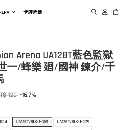
RENA
卡牌周邊
Union Arena UA12BT藍色監獄
 世一/蜂樂 廻/國神 鍊介/千
馬
T$ 120
-16.7%
-004
UA12BT/BLK-1-059
UA12BT/BLK-1-079