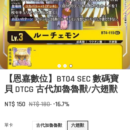
【恩嘉數位】BT04 SEC 數碼寶
貝 DTCG 古代加魯魯獸/六翅獸
NT$ 150
NT$ 180
-16.7%
單卡
古代加魯魯獸
六翅獸