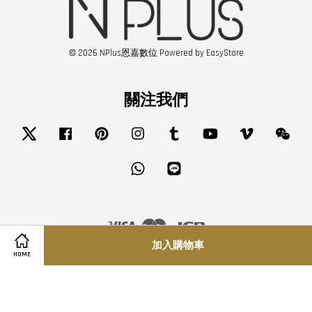
© 2026 NPlus恩嘉數位 Powered by
EasyStore
關注我們
Twitter
Facebook
Pinterest
Instagram
Tumblr
YouTube
Vimeo
Wech
Whatsapp
Line
Visa
Master
JCB
加入購物車
HOME
服務條款
|
隱私政策
|
退款政策