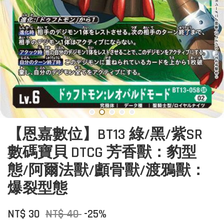
【恩嘉數位】BT13 綠/黑/紫SR
數碼寶貝 DTCG 芳香獸：豹型
態/阿爾法獸/顱骨獸/渡鴉獸：
爆裂型態
NT$ 30
NT$ 40
-25%