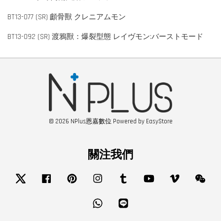
BT13-077 (SR) 顱骨獸 クレニアムモン
BT13-092 (SR) 渡鴉獸：爆裂型態 レイヴモン:バーストモード
© 2026 NPlus恩嘉數位 Powered by
EasyStore
關注我們
Twitter
Facebook
Pinterest
Instagram
Tumblr
YouTube
Vimeo
Wech
Whatsapp
Line