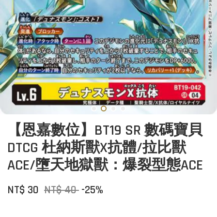
【恩嘉數位】BT19 SR 數碼寶貝
DTCG 杜納斯獸X抗體/拉比獸
ACE/墮天地獄獸：爆裂型態ACE
NT$ 30
NT$ 40
-25%