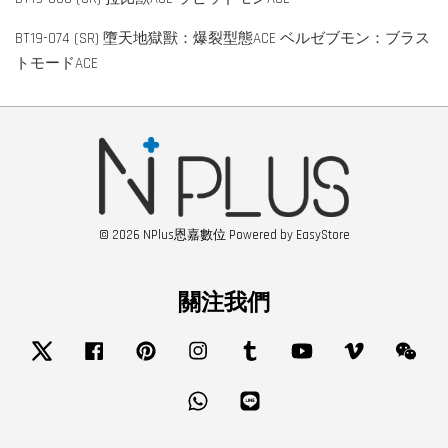
BT19-074 (SR) 墮天地獄獸：爆裂型態ACE ベルゼブモン：ブラス
トモードACE
© 2026 NPlus恩嘉數位 Powered by
EasyStore
關注我們
Twitter
Facebook
Pinterest
Instagram
Tumblr
YouTube
Vimeo
Wech
Whatsapp
Line