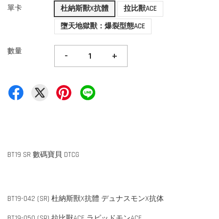
單卡
杜納斯獸X抗體
拉比獸ACE
墮天地獄獸：爆裂型態ACE
數量
-
+
BT19 SR 數碼寶貝 DTCG
BT19-042 (SR) 杜納斯獸X抗體 デュナスモンX抗体
BT19-050 (SR) 拉比獸ACE ラピッドモンACE