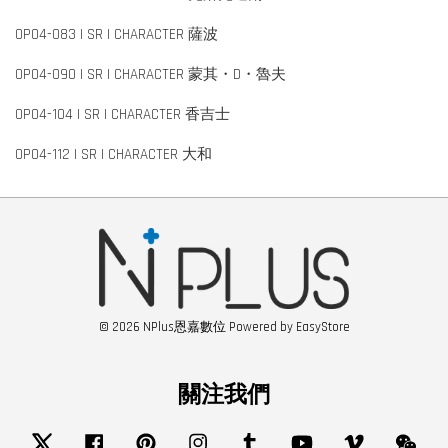
OP04-083 | SR | CHARACTER 薩波
OP04-090 | SR | CHARACTER 蒙其・D・魯夫
OP04-104 | SR | CHARACTER 香吉士
OP04-112 | SR | CHARACTER 大和
© 2026 NPlus恩嘉數位 Powered by
EasyStore
關注我們
Twitter
Facebook
Pinterest
Instagram
Tumblr
YouTube
Vimeo
Wech