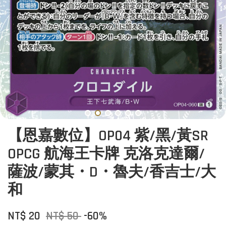
【恩嘉數位】OP04 紫/黑/黃SR
OPCG 航海王卡牌 克洛克達爾/
薩波/蒙其・D・魯夫/香吉士/大
和
NT$ 20
NT$ 50
-60%