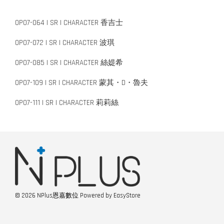
OP07-064 | SR | CHARACTER 香吉士
OP07-072 | SR | CHARACTER 波琪
OP07-085 | SR | CHARACTER 絲媞希
OP07-109 | SR | CHARACTER 蒙其・D・魯夫
OP07-111 | SR | CHARACTER 莉莉絲
© 2026 NPlus恩嘉數位 Powered by
EasyStore