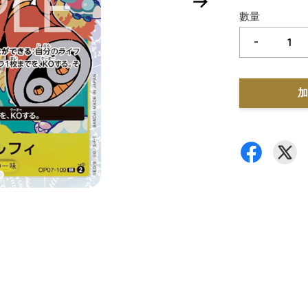
數量
-
加