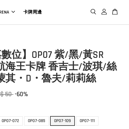
RENA
卡牌周邊
數位】OP07 紫/黑/黃SR
G 航海王卡牌 香吉士/波琪/絲
蒙其・D・魯夫/莉莉絲
$ 50
-60%
OP07-072
OP07-085
OP07-109
OP07-111