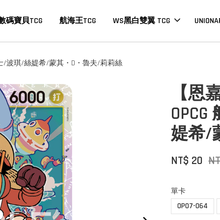
數碼寶貝TCG
航海王TCG
WS黑白雙翼 TCG
UNIONA
香吉士/波琪/絲媞希/蒙其・D・魯夫/莉莉絲
【恩嘉
OPC
媞希/
NT$ 20
NT
單卡
OP07-064