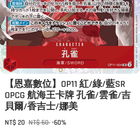
【恩嘉數位】OP11 紅/綠/藍SR
OPCG 航海王卡牌 孔雀/雲雀/吉
貝爾/香吉士/娜美
NT$ 20
NT$ 50
-60%