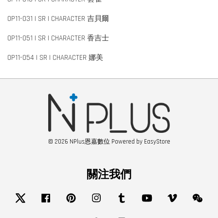
OP11-031 | SR | CHARACTER 吉貝爾
OP11-051 | SR | CHARACTER 香吉士
OP11-054 | SR | CHARACTER 娜美
© 2026 NPlus恩嘉數位 Powered by
EasyStore
關注我們
Twitter
Facebook
Pinterest
Instagram
Tumblr
YouTube
Vimeo
Wech