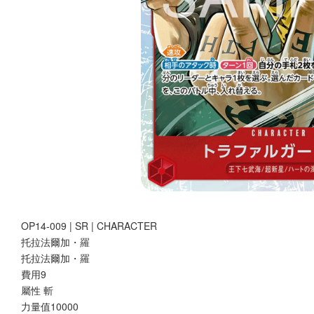
OP14-009 | SR | CHARACTER
托拉法爾加・羅
托拉法爾加・羅
費用9
屬性 斬
力量值10000