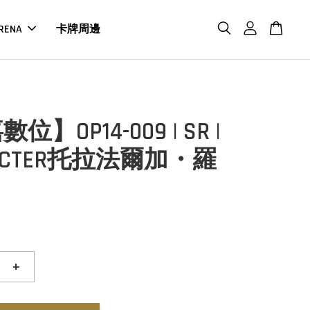
RENA
卡牌周邊
位】OP14-009 | SR |
RACTER托拉法爾加・羅
+