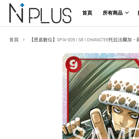
首頁
所有商品
›
首頁
【恩嘉數位】OP14-009 | SR | CHARACTER托拉法爾加・