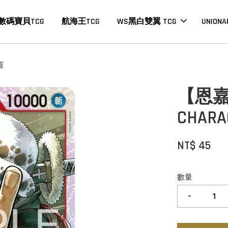
數碼寶貝TCG
航海王TCG
WS黑白雙翼 TCG
UNIONA
羅
【恩嘉數
CHA
NT$ 45
數量
-