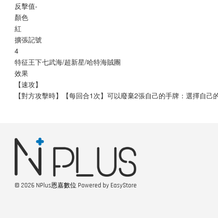
反擊值-
顏色
紅
擴張記號
4
特征王下七武海/超新星/哈特海賊團
效果
【速攻】
【對方攻擊時】【每回合1次】可以廢棄2張自己的手牌：選擇自己
© 2026 NPlus恩嘉數位 Powered by
EasyStore