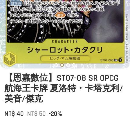
【恩嘉數位】ST07-08 SR OPCG
航海王卡牌 夏洛特・卡塔克利/
美音/傑克
NT$ 40
NT$ 50
-20%