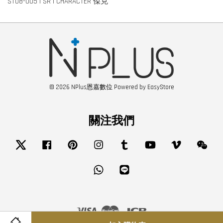
ST08-005 | SR | CHARACTER 傑克
© 2026 NPlus恩嘉數位 Powered by
EasyStore
關注我們
Twitter
Facebook
Pinterest
Instagram
Tumblr
YouTube
Vimeo
Wech
Whatsapp
Line
Visa
Master
JCB