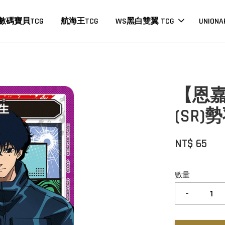
數碼寶貝TCG
航海王TCG
WS黑白雙翼 TCG
UNIONA
【恩嘉數
(SR)
NT$ 65
數量
-