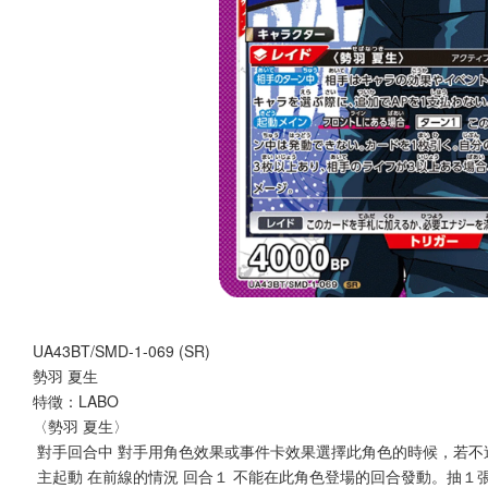
UA43BT/SMD-1-069 (SR)
勢羽 夏生
特徵：LABO
〈勢羽 夏生〉
 對手回合中 對手用角色效果或事件卡效果選擇此角色的時候，若不
 主起動 在前線的情況 回合１ 不能在此角色登場的回合發動。抽