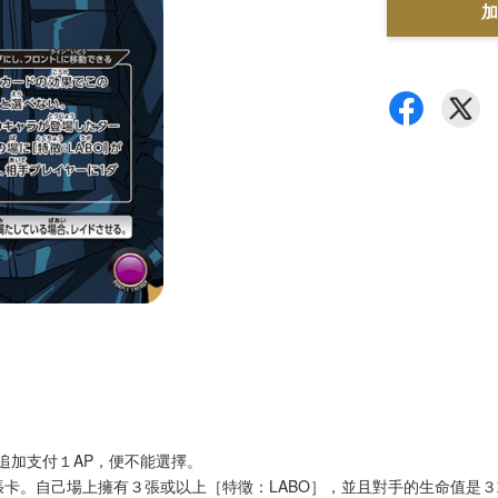
加
追加支付１AP，便不能選擇。
１張卡。自己場上擁有３張或以上［特徵：LABO］，並且對手的生命值是