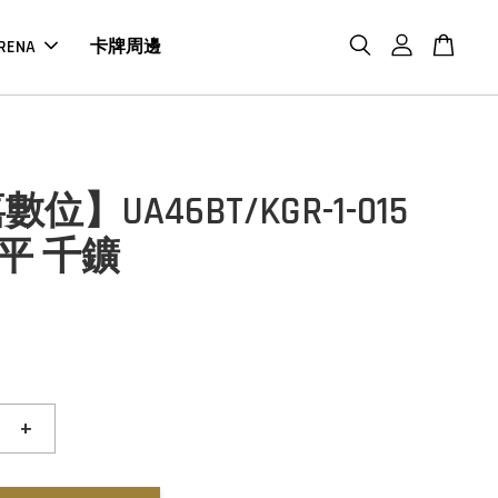
RENA
卡牌周邊
位】UA46BT/KGR-1-015
六平 千鑛
+