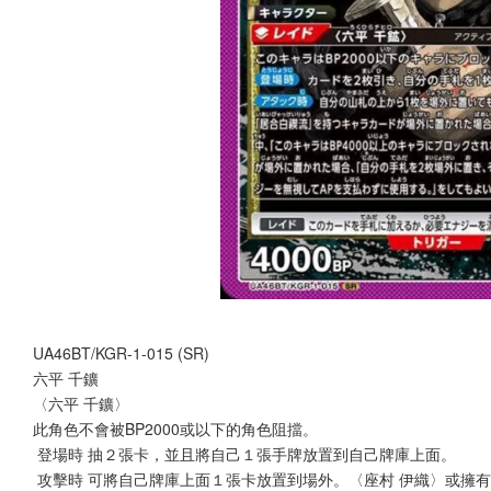
UA46BT/KGR-1-015 (SR)
六平 千鑛
〈六平 千鑛〉
此角色不會被BP2000或以下的角色阻擋。
 登場時 抽２張卡，並且將自己１張手牌放置到自己牌庫上面。
 攻擊時 可將自己牌庫上面１張卡放置到場外。〈座村 伊織〉或擁