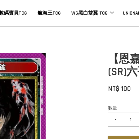
數碼寶貝TCG
航海王TCG
WS黑白雙翼 TCG
UNIONA
【恩嘉數
(SR)
NT$ 100
數量
-