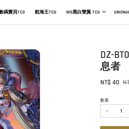
數碼寶貝TCG
航海王TCG
WS黑白雙翼 TCG
UNIONA
DZ-B
息者
NT$ 40
N
數量
-