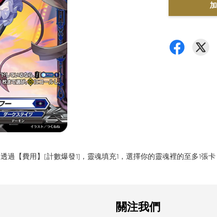
加
透過【費用】[計數爆發1]，靈魂填充1，選擇你的靈魂裡的至多1張卡，
關注我們