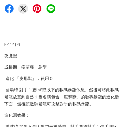
P-142 (P)
夜鷹獸
成長期｜疫苗種｜鳥型
進化 「皮那獸」：費用０
登場時 對手１隻Lv6或以下的數碼暴龍休息。然後可將此數碼
暴龍放置到自己１隻名稱包含「渡鴉獸」的數碼暴龍的進化源
下面，然後該數碼暴龍可攻擊對手的數碼暴龍。
進化源效果：
消滅時 如果不是因戰鬥而被消滅，對手選擇對手１張手牌捨