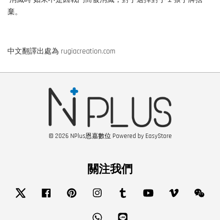
棄。
中文翻譯出處為 rugiacreation.com
© 2026 NPlus恩嘉數位 Powered by
EasyStore
關注我們
Twitter
Facebook
Pinterest
Instagram
Tumblr
YouTube
Vimeo
Wech
Whatsapp
Line