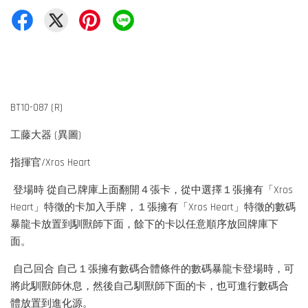
BT10-087 (R)
工藤大器 (異圖)
指揮官/Xros Heart
登場時 從自己牌庫上面翻開４張卡，從中選擇１張擁有「Xros
Heart」特徵的卡加入手牌，１張擁有「Xros Heart」特徵的數碼
暴龍卡放置到馴獸師下面，餘下的卡以任意順序放回牌庫下
面。
自己回合 自己１張擁有數碼合體條件的數碼暴龍卡登場時，可
將此馴獸師休息，然後自己馴獸師下面的卡，也可進行數碼合
體放置到進化源。