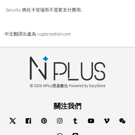
Security 將此卡登場而不需要支付費用。
中文翻譯出處為 rugiacreation.com
© 2026 NPlus恩嘉數位 Powered by
EasyStore
關注我們
Twitter
Facebook
Pinterest
Instagram
Tumblr
YouTube
Vimeo
Wech
Whatsapp
Line