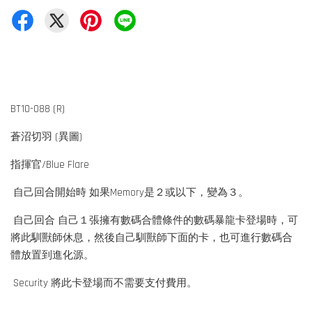
BT10-088 (R)
蒼沼切羽 (異圖)
指揮官/Blue Flare
自己回合開始時 如果Memory是２或以下，變為３。
自己回合 自己１張擁有數碼合體條件的數碼暴龍卡登場時，可
將此馴獸師休息，然後自己馴獸師下面的卡，也可進行數碼合
體放置到進化源。
Security 將此卡登場而不需要支付費用。