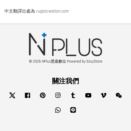
中文翻譯出處為 rugiacreation.com
© 2026 NPlus恩嘉數位 Powered by
EasyStore
關注我們
Twitter
Facebook
Pinterest
Instagram
Tumblr
YouTube
Vimeo
Wech
Whatsapp
Line