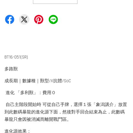
BT16-051(SR)
多路獸
成長期｜數據種｜獸型/X抗體/SoC
進化 「多利獸」：費用０
自己主階段開始時 可從自己手牌，選擇１張「象潟講介」放置
到此數碼暴龍的進化源下面，然後對手回合結束為止，此數碼
暴龍只會因被消滅而離開戰鬥區。
進化源效果：