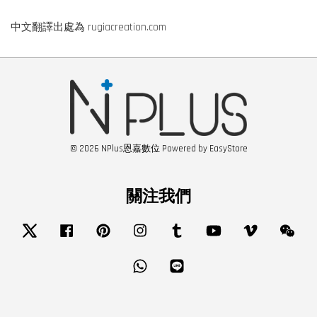
中文翻譯出處為 rugiacreation.com
© 2026 NPlus恩嘉數位 Powered by
EasyStore
關注我們
Twitter
Facebook
Pinterest
Instagram
Tumblr
YouTube
Vimeo
Wech
Whatsapp
Line