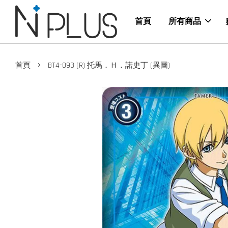
首頁
所有商品
›
首頁
BT4-093 (R) 托馬．Ｈ．諾史丁 (異圖)