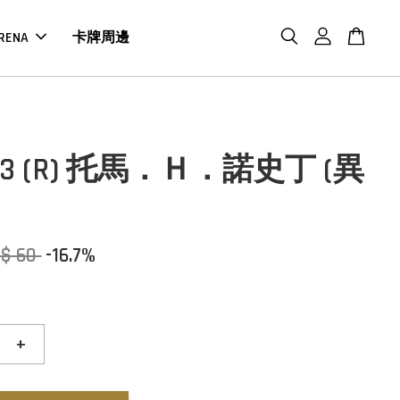
RENA
卡牌周邊
093 (R) 托馬．Ｈ．諾史丁 (異
$ 60
-16.7%
+