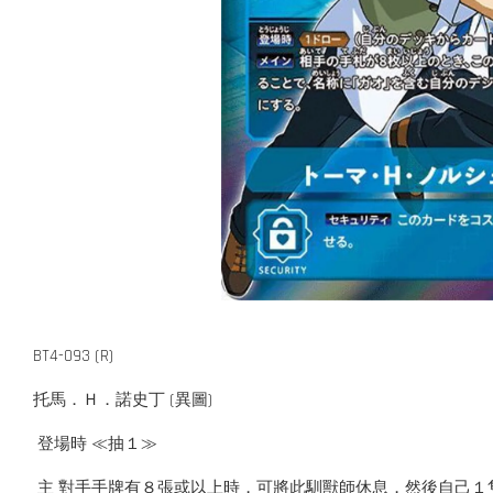
BT4-093 (R)
托馬．Ｈ．諾史丁 (異圖)
登場時 ≪抽１≫
主 對手手牌有８張或以上時，可將此馴獸師休息，然後自己１