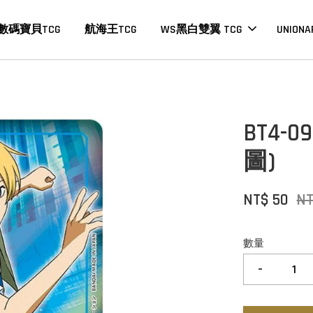
數碼寶貝TCG
航海王TCG
WS黑白雙翼 TCG
UNIONA
BT4-
圖)
NT$ 50
NT
數量
-