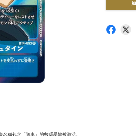
加
隻名稱包含「迦奧」的數碼暴龍被激活。