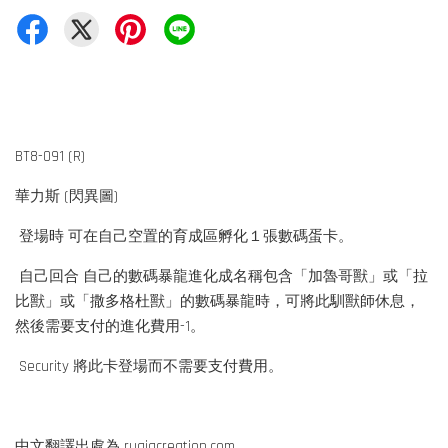
BT8-091 (R)
華力斯 (閃異圖)
登場時 可在自己空置的育成區孵化１張數碼蛋卡。
自己回合 自己的數碼暴龍進化成名稱包含「加魯哥獸」或「拉
比獸」或「撒多格杜獸」的數碼暴龍時，可將此馴獸師休息，
然後需要支付的進化費用-1。
Security 將此卡登場而不需要支付費用。
中文翻譯出處為 rugiacreation.com