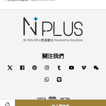
© 2026 NPlus恩嘉數位 Powered by
EasyStore
關注我們
Twitter
Facebook
Pinterest
Instagram
Tumblr
YouTube
Vimeo
Wech
Whatsapp
Line
Visa
Master
JCB