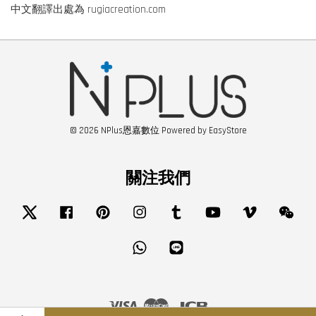
中文翻譯出處為 rugiacreation.com
© 2026 NPlus恩嘉數位 Powered by
EasyStore
關注我們
Twitter
Facebook
Pinterest
Instagram
Tumblr
YouTube
Vimeo
Wech
Whatsapp
Line
Visa
Master
JCB