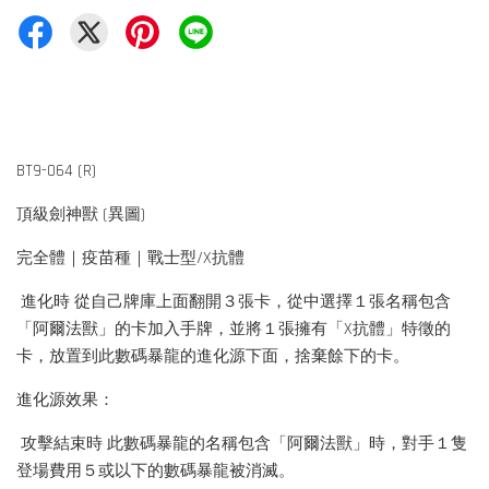
BT9-064 (R)
頂級劍神獸 (異圖)
完全體｜疫苗種｜戰士型/X抗體
進化時 從自己牌庫上面翻開３張卡，從中選擇１張名稱包含
「阿爾法獸」的卡加入手牌，並將１張擁有「X抗體」特徵的
卡，放置到此數碼暴龍的進化源下面，捨棄餘下的卡。
進化源效果：
攻擊結束時 此數碼暴龍的名稱包含「阿爾法獸」時，對手１隻
登場費用５或以下的數碼暴龍被消滅。