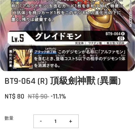
BT9-064 (R) 頂級劍神獸 (異圖)
NT$ 80
NT$ 90
-11.1%
數量
-
+