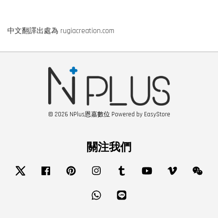
中文翻譯出處為 rugiacreation.com
© 2026 NPlus恩嘉數位 Powered by
EasyStore
關注我們
Twitter
Facebook
Pinterest
Instagram
Tumblr
YouTube
Vimeo
Wech
Whatsapp
Line