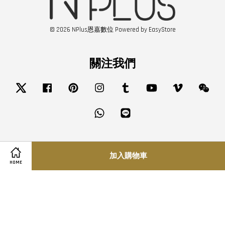
© 2026 NPlus恩嘉數位 Powered by
EasyStore
關注我們
Twitter
Facebook
Pinterest
Instagram
Tumblr
YouTube
Vimeo
Wech
Whatsapp
Line
Visa
Master
JCB
加入購物車
HOME
服務條款
|
隱私政策
|
退款政策