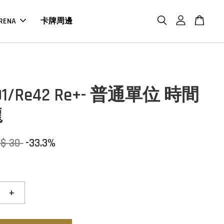
RENA
卡牌周邊
S01/Re42 Re+- 普通單位 時間
龍
$ 30
-33.3%
+