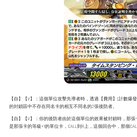
【自】【V】：這個單位攻擊先導者時，透過【費用】[計數爆發
的封鎖區中不存在同名卡的相互不同名的2張後防者。
【自】【V】：你的後防者由於這個單位的效果被封鎖時，那張卡
是那張卡的等級+1的單位卡，CALL到R上，這個回合中，那個CAL