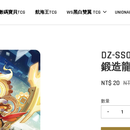
數碼寶貝TCG
航海王TCG
WS黑白雙翼 TCG
UNIONA
DZ-S
鍛造
NT$ 20
NT
數量
-