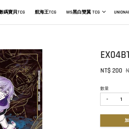
數碼寶貝TCG
航海王TCG
WS黑白雙翼 TCG
UNIONA
EX04B
NT$ 200
數量
-
加