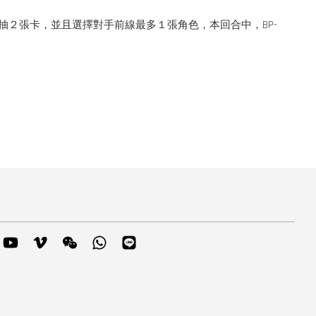
２張卡，並且選擇對手前線最多１張角色，本回合中，BP-
m
mblr
YouTube
Vimeo
Wechat
Whatsapp
Line