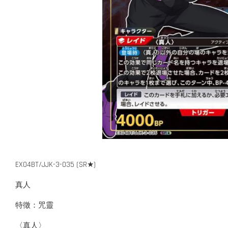
EX04BT/JJK-3-035 (SR★)
真人
特徵：咒靈
〈真人〉