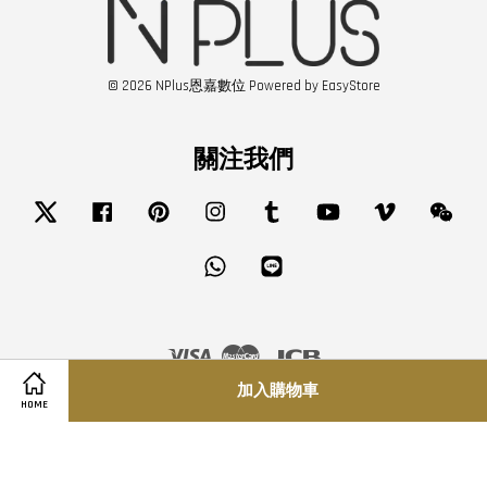
© 2026 NPlus恩嘉數位 Powered by
EasyStore
關注我們
Twitter
Facebook
Pinterest
Instagram
Tumblr
YouTube
Vimeo
Wech
Whatsapp
Line
Visa
Master
JCB
加入購物車
服務條款
|
隱私政策
|
退款政策
HOME