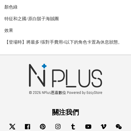
顏色綠
特征和之國/原白鬍子海賊團
效果
【登場時】將最多1張對手費用4以下的角色卡置為休息狀態。
© 2026 NPlus恩嘉數位 Powered by
EasyStore
關注我們
Twitter
Facebook
Pinterest
Instagram
Tumblr
YouTube
Vimeo
Wech