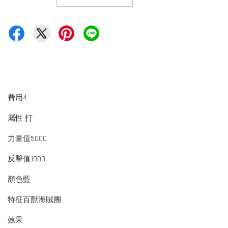
費用4
屬性 打
力量值5000
反擊值1000
顏色藍
特征百獸海賊團
效果