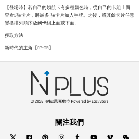
【登場時】若自己的領航卡有多種顏色時，從自己的卡組上面
查看3張卡片，將最多1張卡片加入手牌。之後，將其餘卡片任意
變換排列順序放到卡組上面或下面。
獲取方法
新時代的主角【OP-05】
© 2026 NPlus恩嘉數位 Powered by
EasyStore
關注我們
Twitter
Facebook
Pinterest
Instagram
Tumblr
YouTube
Vimeo
Wech