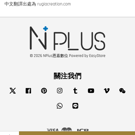
中文翻譯出處為 rugiacreation.com
© 2026 NPlus恩嘉數位 Powered by
EasyStore
關注我們
Twitter
Facebook
Pinterest
Instagram
Tumblr
YouTube
Vimeo
Wech
Whatsapp
Line
Visa
Master
JCB