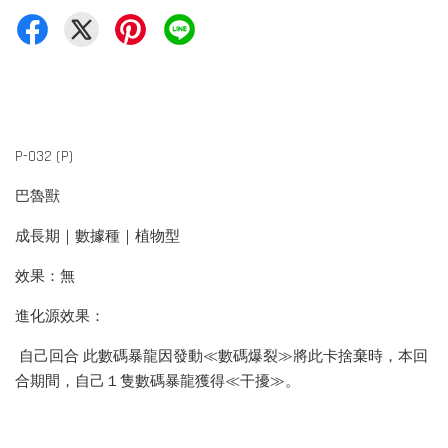
P-032 (P)
巴魯獸
成長期｜數據種｜植物型
效果：無
進化源效果：
自己回合 此數碼暴龍因發動≪數碼爆裂≫將此卡捨棄時，本回
合期間，自己１隻數碼暴龍獲得≪干擾≫。