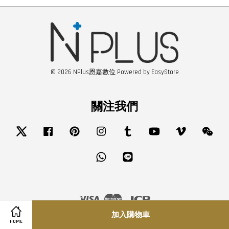
© 2026 NPlus恩嘉數位 Powered by
EasyStore
關注我們
Twitter
Facebook
Pinterest
Instagram
Tumblr
YouTube
Vimeo
Wech
Whatsapp
Line
Visa
Master
JCB
加入購物車
HOME
服務條款
|
隱私政策
|
退款政策