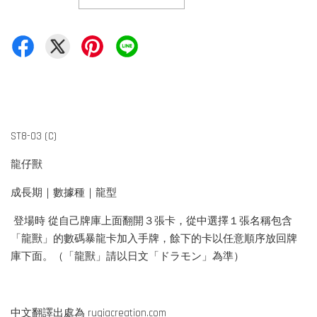
ST8-03 (C)
龍仔獸
成長期｜數據種｜龍型
登場時 從自己牌庫上面翻開３張卡，從中選擇１張名稱包含
「龍獸」的數碼暴龍卡加入手牌，餘下的卡以任意順序放回牌
庫下面。（「龍獸」請以日文「ドラモン」為準）
中文翻譯出處為 rugiacreation.com