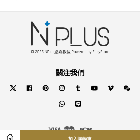
© 2026 NPlus恩嘉數位 Powered by
EasyStore
關注我們
Twitter
Facebook
Pinterest
Instagram
Tumblr
YouTube
Vimeo
Wech
Whatsapp
Line
Visa
Master
JCB
加入購物車